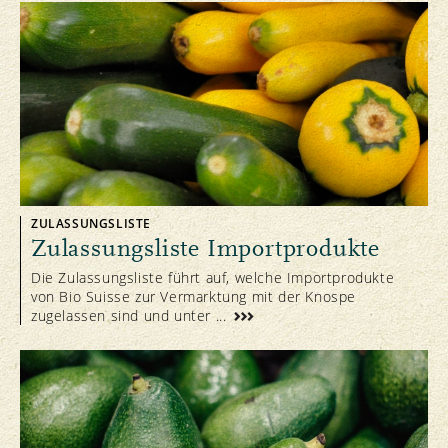
ZULASSUNGSLISTE
Zulassungsliste Importprodukte
Die Zulassungsliste führt auf, welche Importprodukte
von Bio Suisse zur Vermarktung mit der Knospe
zugelassen sind und unter ...