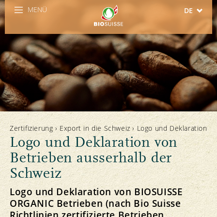
MENÜ
DE
FR
IT
EN
ES
Zertifizierung
›
Export in die Schweiz
›
Logo und Deklaration
Logo und Deklaration von
Betrieben ausserhalb der
Schweiz
Logo und Deklaration von BIOSUISSE
ORGANIC Betrieben (nach Bio Suisse
Richtlinien zertifizierte Betrieben