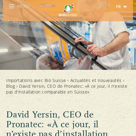
MENU
FR
DE
IT
EN
ES
Importations avec Bio Suisse
›
Actualités et nouveautés
›
Blog
›
David Yersin, CEO de Pronatec: «À ce jour, il n’existe
pas d’installation comparable en Suisse»
David Yersin, CEO de
Pronatec: «À ce jour, il
n’existe pas d’installation