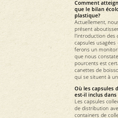
Comment atteigne
que le bilan écol
plastique?
Actuellement, nous
présent aboutisse
l’introduction de
capsules usagées –
ferons un monitor
que nous constater
pourcents est cert
canettes de boisso
qui se situent à u
Où les capsules d
est-il inclus dans
Les capsules coll
de distribution a
containers de coll