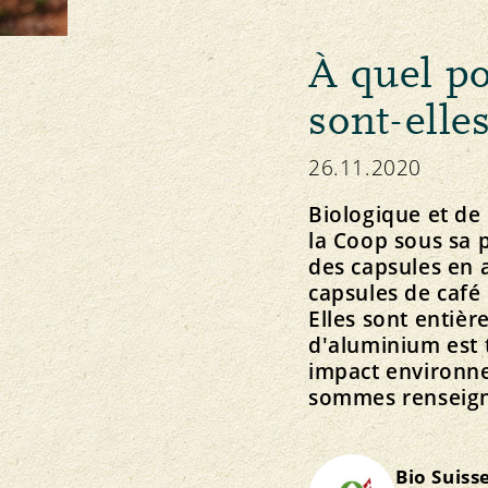
Assistance
À quel po
À notre sujet
Directives et projets
sont-elle
Équipe et contact
Utilisation durable de l’eau
Soutien aux des petites paysannes et aux pet
paysans
26.11.2020
Cultures pérennes tropicales
NEWSLETTER
Responsabilité sociale
Biologique et de
la Coop sous sa 
des capsules en a
capsules de café
Elles sont entiè
d'aluminium est 
impact environne
sommes renseign
Bio Suiss