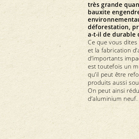
très grande quant
bauxite engendr
environnementau
déforestation, p
a-t-il de durable
Ce que vous dites e
et la fabrication d
d’importants impa
est toutefois un m
qu’il peut être re
produits aussi sou
On peut ainsi réd
d’aluminium neuf.