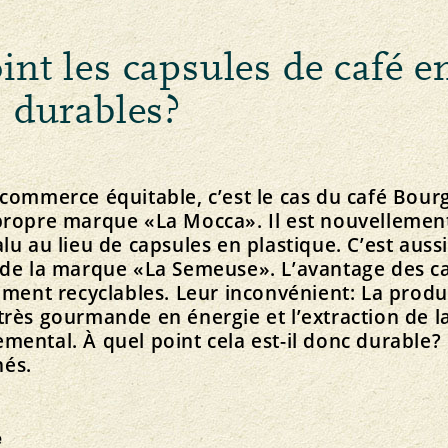
int les capsules de café e
Gestion des risques
s durables?
Résidus
its
OGM
Contrôle des parasites
 commerce équitable, c’est le cas du café Bour
propre marque «La Mocca». Il est nouvellemen
lu au lieu de capsules en plastique. C’est aussi
 de la marque «La Semeuse». L’avantage des ca
rement recyclables. Leur inconvénient: La produ
très gourmande en énergie et l’extraction de l
mental. À quel point cela est-il donc durable
és.
e