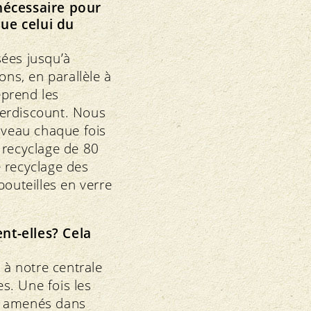
nécessaire pour
que celui du
sées jusqu’à
ns, en parallèle à
eprend les
nterdiscount. Nous
veau chaque fois
 recyclage de 80
 recyclage des
bouteilles en verre
nt-elles? Cela
à notre centrale
s. Une fois les
et amenés dans