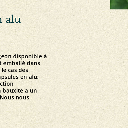
n alu
geon disponible à
t emballé dans
 le cas des
psules en alu:
ction
a bauxite a un
? Nous nous