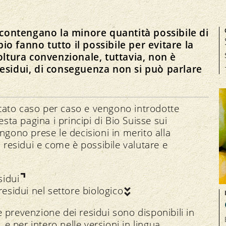
 contengano la minore quantità possibile di
Gestione del rischio
bio fanno tutto il possibile per evitare la
Residui
oltura convenzionale, tuttavia, non è
OGM
esidui, di conseguenza non si può parlare
Controllo degli organismi nocivi
utato caso per caso e vengono introdotte
sta pagina i principi di Bio Suisse sui
engono prese le decisioni in merito alla
 residui e come è possibile valutare e
sidui
residui nel settore biologico
e prevenzione dei residui sono disponibili in
e per intero nelle versioni in lingua