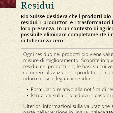
Residui
Informazioni su di noi
Supporto
Team e contatti
Bio Suisse desidera che i prodotti bio
Linee guida e progetti
residui. I produttori e i trasformatori 
Utilizzo sostenibile delle risorse idriche
loro presenza. In un contesto di agric
Promozione dell’attività dei piccoli agricoltori
NEWSLETTER
possibile eliminare completamente i r
Colture permanenti tropicali
di tolleranza zero.
Responsabilità sociale
Ogni residuo nei prodotti bio viene val
misure di miglioramento. Scoprite in que
residui nei prodotti bio, le basi su cui v
commercializzazione di prodotti bio con
ridurre i rischi legati ai residui.
Formulario relativo alla notifica di re
lstruzioni sulla procedura in caso di 
Ulteriori informazioni sulla valutazione 
parte nella versione in lingua
inglese