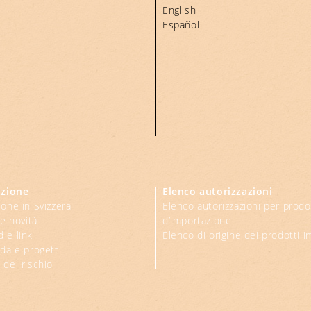
English
Español
azione
Elenco autorizzazioni
ione in Svizzera
Elenco autorizzazioni per prodo
 e novità
d’importazione
 e link
Elenco di origine dei prodotti i
ida e progetti
 del rischio