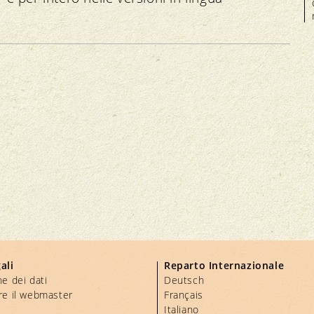
.
ali
Reparto Internazionale
e dei dati
Deutsch
re il webmaster
Français
Italiano